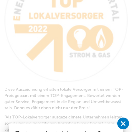
Diese Aus­zeich­nung erhalten lo­ka­le Ver­sor­ger mit ei­nem TOP-
Preis ge­paart mit ei­nem TOP-En­ga­ge­ment. Bewertet werden
gu­ter Ser­vice, En­ga­ge­ment in die Re­gi­on und Um­welt­be­wusst­
sein.
Denn es zählt eben nicht nur der Preis!
"Als TOP-Lo­kal­ver­sor­ger aus­ge­zeich­ne­te Un­ter­neh­men leis­ten
so­mit über die ge­setz­li­chen Vor­ga­ben hin­aus höchst an­spruchs­
vol­le Auf­ga­ben. Ne­ben trans­pa­ren­ten und fai­ren Preis­pa­ke­ten,