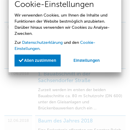
Cookie-Einstellungen
Schirmherrschaft der Stadt Cottbus mit
Herrn Oberbürgermeister Holger Kelch das
Finale vom „Stadtwerke Cottbus …
Wir verwenden Cookies, um Ihnen die Inhalte und
Funktionen der Website bestmöglich anzubieten.
Preisträger 2018
06.06.2018
Darüber hinaus verwenden wir Cookies zu Analyse-
Zwecken.
Zur Eröffnung der 28. Cottbuser
Zur
Datenschutzerklärung
und den
Cookie-
Umweltwoche gab es die ersten Preise.
Einstellungen
.
Ausgezeichnet wurden die Gewinner des
Kinder-und Jugendumweltwettbewerbes
Allen zustimmen
Einstellungen
zum Thema …
1. Bauabschnitt in der
07.06.2018
Sachsendorfer Straße
Zurzeit werden im ersten der beiden
Bauabschnitte ca. 80 m Schutzrohr (DN 600)
unter den Gleisanlagen und
Brückenbauwerken durch ein …
Baum des Jahres 2018
12.06.2018