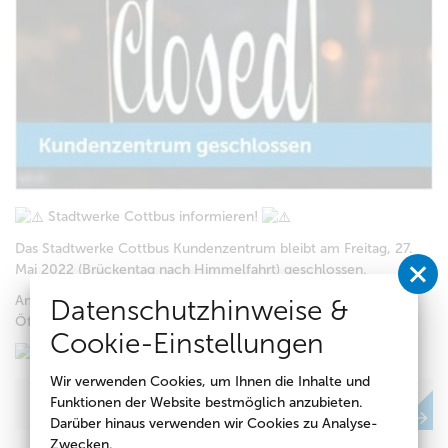
Stadtwerke Cottbus informieren!
Das Stadtwerke Cottbus
Kundenzentrum
bleibt
am Freitag, 27.
Mai 2022
(Brückentag nach Himmelfahrt)
geschlossen
.
Am Montag, 30. Mai 2022, sind wir wieder zu den regulären
Datenschutzhinweise &
Öffnungszeiten für Sie da.
Cookie-Einstellungen
Anfahrt und Öffnungszeiten (stadtwerke-cottbus.de)
Wir verwenden Cookies, um Ihnen die Inhalte und
Strom
Funktionen der Website bestmöglich anzubieten.
Darüber hinaus verwenden wir Cookies zu Analyse-
Zwecken.