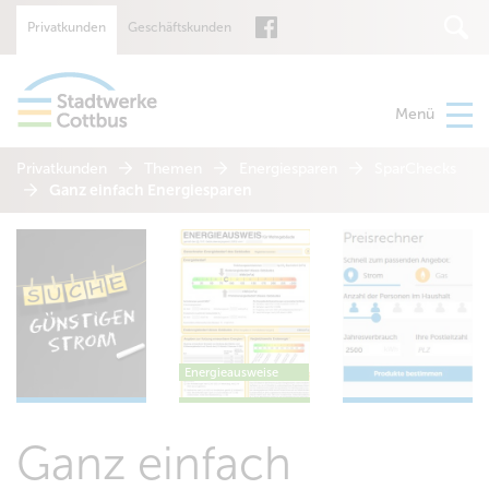
Privatkunden
Geschäftskunden
Suche
Menü
Privatkunden
Themen
Energiesparen
SparChecks
Ganz einfach Energiesparen
Energieausweise
Ganz einfach