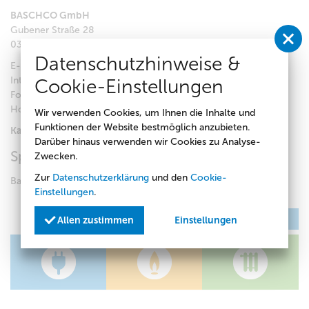
BASCHCO GmbH
Gubener Straße 28
03042 Cottbus
Datenschutzhinweise &
E-Mail:
info@baschco.de
Internet:
http://www.baschco.de/
Cookie-Einstellungen
Fon:
+49 (0) 355 - 711671
Hotline:
+49 (0) 175 - 5746949
Wir verwenden Cookies, um Ihnen die Inhalte und
Funktionen der Website bestmöglich anzubieten.
Kategorie(n):
Schädlingsbekämpfung
Darüber hinaus verwenden wir Cookies zu Analyse-
Spezialisierung
Zwecken.
Zur
Datenschutzerklärung
und den
Cookie-
Bautenschutz- & Schädlingsbekämpfung
Einstellungen
.
zurück
Allen zustimmen
Einstellungen