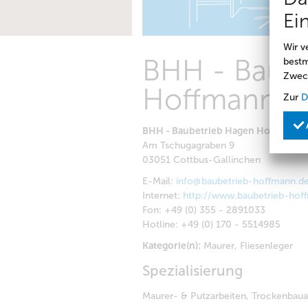
Ei
Wir v
BHH - Baube
bestm
Zwec
Hoffmann
Zur
D
BHH - Baubetrieb Hagen Hoffmann
Am Tschugagraben 9
03051 Cottbus-Gallinchen
E-Mail:
info@baubetrieb-hoffmann.d
Internet:
http://www.baubetrieb-hof
Fon:
+49 (0) 355 - 2891033
Hotline:
+49 (0) 170 - 5514985
Kategorie(n):
Maurer, Fliesenleger
Spezialisierung
Maurer- & Putzarbeiten, Trockenbauar