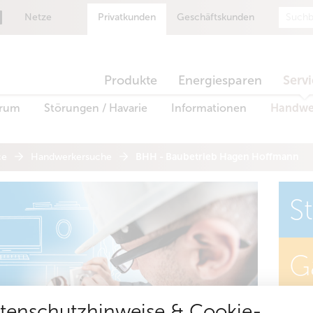
Suche
Netze
Privatkunden
Geschäftskunden
Produkte
Energiesparen
Serv
trum
Störungen / Havarie
Informationen
Handwe
ce
Handwerkersuche
BHH - Baubetrieb Hagen Hoffmann
S
G
tenschutzhinweise & Cookie-