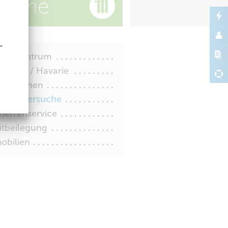
ärme
-
denzentrum
rungen / Havarie
ormationen
dwerkersuche
herrenservice
itbeilegung
obilien