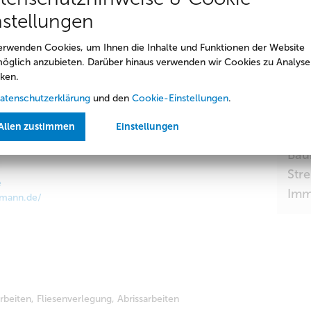
W
nstellungen
erwenden Cookies, um Ihnen die Inhalte und Funktionen der Website
trieb Hagen
öglich anzubieten. Darüber hinaus verwenden wir Cookies zu Analyse
Kun
ken.
Stö
atenschutzerklärung
und den
Cookie-Einstellungen
.
Inf
Allen zustimmen
Einstellungen
Han
Bau
Stre
e
Imm
fmann.de/
beiten, Fliesenverlegung, Abrissarbeiten