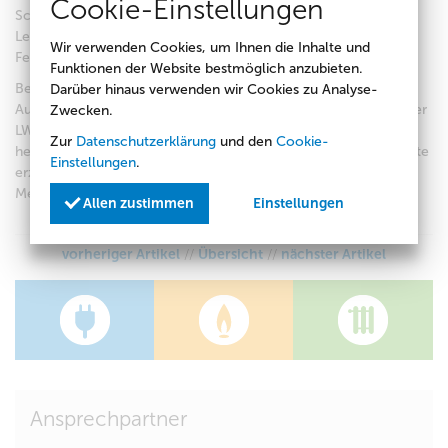
Cookie-Einstellungen
Schützlingen, denn Felix Schneider ist mit 94 Punkten
Lehrjahresbester im Kammerbezirk Cottbus dicht gefolgt von
Wir verwenden Cookies, um Ihnen die Inhalte und
Felix Scheppan mit 93 Punkten!!!
Funktionen der Website bestmöglich anzubieten.
Beide absolvierten einen Teil ihrer dreieinhalb Jahre dauernden
Darüber hinaus verwenden wir Cookies zu Analyse-
Ausbildung zum Anlagenmechaniker im Ausbildungszentrum der
Zwecken.
LWG - einem langjährigen Kooperationspartner, der für seine
Zur
Datenschutzerklärung
und den
Cookie-
hervorragende Arbeit bereits mehrfach bundesweit Spitzenwerte
Einstellungen
.
erzielte. Felix Scheppan und Felix Schneider werden jetzt den
Meisterbereich Wärme verstärken.
Allen zustimmen
Einstellungen
vorheriger Artikel
//
Übersicht
//
nächster Artikel
Ansprechpartner