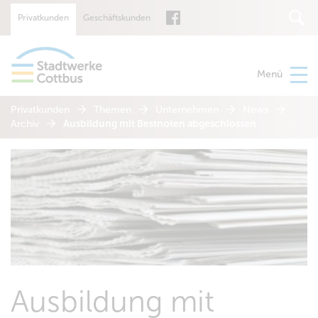
Privatkunden
Geschäftskunden
Suche
Menü
Privatkunden
Themen
Unternehmen
News
Archiv
Ausbildung mit Bestnoten abgeschlossen
Ausbildung mit